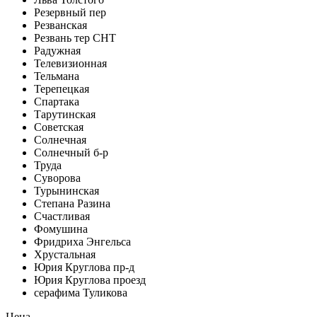
Резервный пер
Резванская
Резвань тер СНТ
Радужная
Телевизионная
Тельмана
Терепецкая
Спартака
Тарутинская
Советская
Солнечная
Солнечный б-р
Труда
Суворова
Турынинская
Степана Разина
Счастливая
Фомушина
Фридриха Энгельса
Хрустальная
Юрия Круглова пр-д
Юрия Круглова проезд
серафима Туликова
Цена