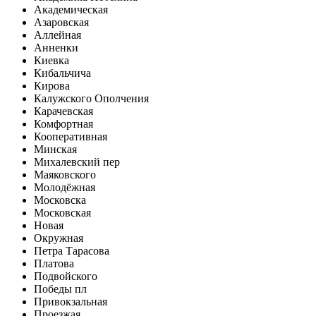
Академическая
Азаровская
Аллейная
Анненки
Киевка
Кибальчича
Кирова
Калужского Ополчения
Карачевская
Комфортная
Кооперативная
Минская
Михалевский пер
Маяковского
Молодёжная
Московска
Московская
Новая
Окружная
Петра Тарасова
Платова
Подвойского
Победы пл
Привокзальная
Проезжая