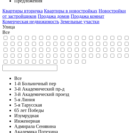
Предложения
Квартиры вторичка
Квартиры в новостройках
Новостройки
от застройщиков
Продажа домов
Продажа комнат
Комерческая недвижимость
Земельные участки
Улица
Все
Все
1-й Больничный пер
3-й Академический пр-д
3-й Академический проезд
5-я Линия
5-я Тарусская
65 лет Победы
Изумрудная
Инженерная
Адмирала Сенявина
Академика Потехина