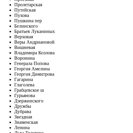
Пролетарская
Путейская
Пухова
Пушкина пер
Белинского
Братьев Луканиных
Верховая
Веры Андриановой
Вишневая
Владимира Козлова
Воронина
Генерала Попова
Георгия Амелина
Георгия Димитрова
Гагарина
Глаголева
Грабцевское ш
Гурьянова
Дзержинского
Дружбы
Дубрава
Звездная
Знаменская
Ленина
Льва Толстого