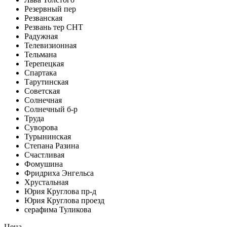
Резервный пер
Резванская
Резвань тер СНТ
Радужная
Телевизионная
Тельмана
Терепецкая
Спартака
Тарутинская
Советская
Солнечная
Солнечный б-р
Труда
Суворова
Турынинская
Степана Разина
Счастливая
Фомушина
Фридриха Энгельса
Хрустальная
Юрия Круглова пр-д
Юрия Круглова проезд
серафима Туликова
Цена