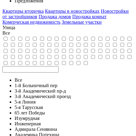
Предложения
Квартиры вторичка
Квартиры в новостройках
Новостройки
от застройщиков
Продажа домов
Продажа комнат
Комерческая недвижимость
Земельные участки
Улица
Все
Все
1-й Больничный пер
3-й Академический пр-д
3-й Академический проезд
5-я Линия
5-я Тарусская
65 лет Победы
Изумрудная
Инженерная
Адмирала Сенявина
Академика Потехина