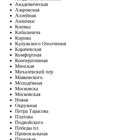
Академическая
Азаровская
Аллейная
Анненки
Киевка
Кибальчича
Кирова
Калужского Ополчения
Карачевская
Комфортная
Кооперативная
Минская
Михалевский пер
Маяковского
Молодёжная
Московска
Московская
Новая
Окружная
Петра Тарасова
Платова
Подвойского
Победы пл
Привокзальная
Проезжая