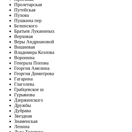
Пролетарская
Путейская
Пухова
Пушкина пер
Белинского
Братьев Луканиных
Верховая
Веры Андриановой
Вишневая
Владимира Козлова
Воронина
Генерала Попова
Георгия Амелина
Георгия Димитрова
Гагарина
Глаголева
Грабцевское ш
Гурьянова
Дзержинского
Дружбы
Дубрава
Звездная
Знаменская
Ленина
Льва Толстого