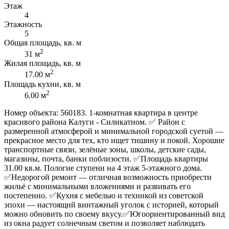
Этаж
4
Этажность
5
Общая площадь, кв. м
2
31 м
Жилая площадь, кв. м
2
17.00 м
Площадь кухни, кв. м
2
6.00 м
Номер объекта: 560183. 1-комнатная квартира в центре
красивого района Калуги - Силикатном. ✅ Район с
размеренной атмосферой и минимальной городской суетой —
прекрасное место для тех, кто ищет тишину и покой. Хорошие
транспортные связи, зелёные зоны, школы, детские сады,
магазины, почта, банки поблизости. ✅Площадь квартиры
31.00 кв.м. Пологие ступени на 4 этаж 5-этажного дома.
✅Недорогой ремонт — отличная возможность приобрести
жильё с минимальными вложениями и развивать его
постепенно. ✅Кухня с мебелью и техникой из советской
эпохи — настоящий винтажный уголок с историей, который
можно обновить по своему вкусу. ​​​​​​​✅Югоориентированный вид
из окна радует солнечным светом и позволяет наблюдать