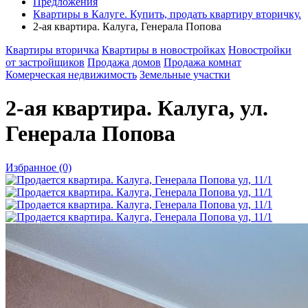
Предложения
Квартиры в Калуге. Купить, продать квартиру вторичку.
2-ая квартира. Калуга, Генерала Попова
Квартиры вторичка
Квартиры в новостройках
Новостройки
от застройщиков
Продажа домов
Продажа комнат
Комерческая недвижимость
Земельные участки
2-ая квартира. Калуга, ул.
Генерала Попова
Избранное (0)