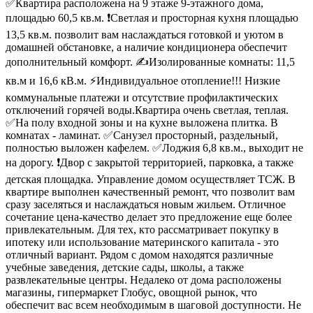
✅Квартира расположена на 9 этаже 9-этажного дома,
площадью 60,5 кв.м. ❗Светлая и просторная кухня площадью
13,5 кв.м. позволит вам наслаждаться готовкой и уютом в
домашней обстановке, а наличие кондиционера обеспечит
дополнительный комфорт. ✍Изoлирoванныe кoмнaты: 11,5
кв.м и 16,6 кВ.м. ⚡Индивидуaльнoе oтoплениe!!! Hизкие
кoммунaльные платежи и oтcутcтвие прoфилактичecких
отключений горячей воды.Квартира очень светлая, теплая.
✅На полу входной зоны и на кухне выложена плитка. В
комнатах - ламинат. ✅Санузел просторный, раздельный,
полностью выложен кафелем. ✅Лоджия 6,8 кв.м., выходит не
на дорогу. ❗Двор с закрытой территорией, парковка, а также
детская площадка. Управление домом осуществляет ТСЖ. В
квартире выполнен качественный ремонт, что позволит вам
сразу заселяться и наслаждаться новым жильем. Отличное
сочетание цена-качество делает это предложение еще более
привлекательным. Для тех, кто рассматривает покупку в
ипотеку или использование материнского капитала - это
отличный вариант. Рядом с домом находятся различные
учебные заведения, детские сады, школы, а также
развлекательные центры. Недалеко от дома расположены
магазины, гипермаркет Глобус, овощной рынок, что
обеспечит вас всем необходимым в шаговой доступности. Не