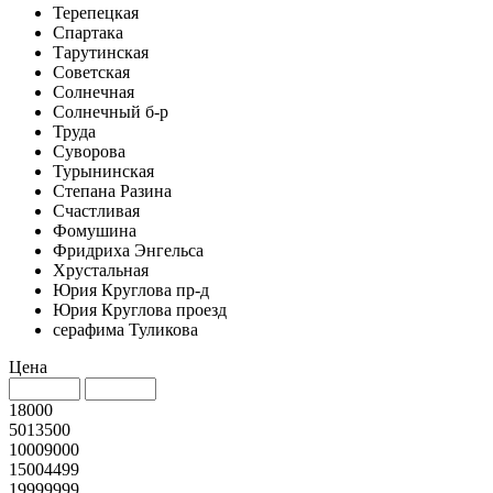
Терепецкая
Спартака
Тарутинская
Советская
Солнечная
Солнечный б-р
Труда
Суворова
Турынинская
Степана Разина
Счастливая
Фомушина
Фридриха Энгельса
Хрустальная
Юрия Круглова пр-д
Юрия Круглова проезд
серафима Туликова
Цена
18000
5013500
10009000
15004499
19999999