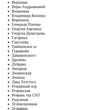
Верховая
Веры Андриановой
Вишневая
Владимира Козлова
Воронина
Генерала Попова
Георгия Амелина
Георгия Димитрова
Гагарина
Глаголева
Грабцевское ш
Гурьянова
Дзержинского
Дружбы
Дубрава
Звездная
Знаменская
Ленина
Льва Толстого
Резервный пер
Резванская
Резвань тер СНТ
Радужная
Телевизионная
Тельмана