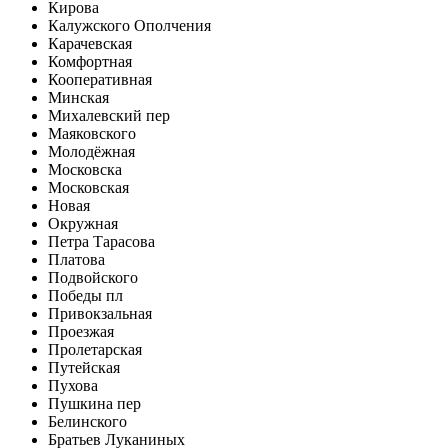
Кирова
Калужского Ополчения
Карачевская
Комфортная
Кооперативная
Минская
Михалевский пер
Маяковского
Молодёжная
Московска
Московская
Новая
Окружная
Петра Тарасова
Платова
Подвойского
Победы пл
Привокзальная
Проезжая
Пролетарская
Путейская
Пухова
Пушкина пер
Белинского
Братьев Луканиных