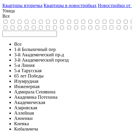
Квартиры вторичка
Квартиры в новостройках
Новостройки от
Улица
Все
Все
1-й Больничный пер
3-й Академический пр-д
3-й Академический проезд
5-я Линия
5-я Тарусская
65 лет Победы
Изумрудная
Инженерная
Адмирала Сенявина
Академика Потехина
Академическая
Азаровская
Аллейная
Анненки
Киевка
Кибальчича