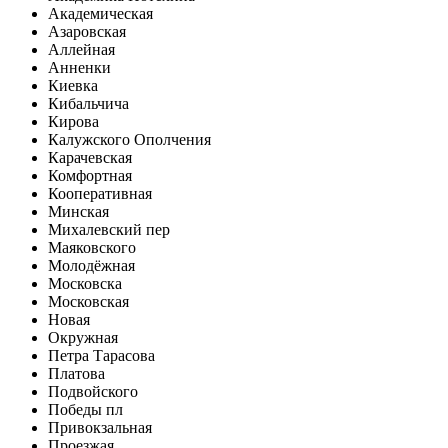
Академическая
Азаровская
Аллейная
Анненки
Киевка
Кибальчича
Кирова
Калужского Ополчения
Карачевская
Комфортная
Кооперативная
Минская
Михалевский пер
Маяковского
Молодёжная
Московска
Московская
Новая
Окружная
Петра Тарасова
Платова
Подвойского
Победы пл
Привокзальная
Проезжая