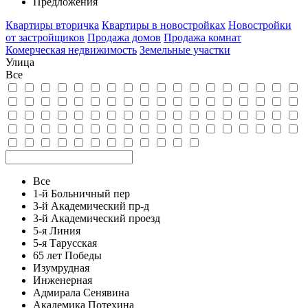
Предложения
Квартиры вторичка
Квартиры в новостройках
Новостройки
от застройщиков
Продажа домов
Продажа комнат
Комерческая недвижимость
Земельные участки
Улица
Все
Все
1-й Больничный пер
3-й Академический пр-д
3-й Академический проезд
5-я Линия
5-я Тарусская
65 лет Победы
Изумрудная
Инженерная
Адмирала Сенявина
Академика Потехина