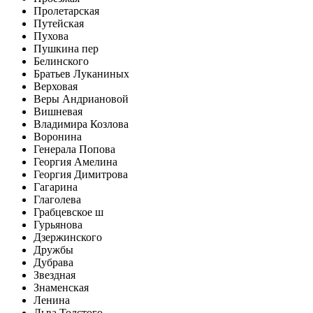
Пролетарская
Путейская
Пухова
Пушкина пер
Белинского
Братьев Луканиных
Верховая
Веры Андриановой
Вишневая
Владимира Козлова
Воронина
Генерала Попова
Георгия Амелина
Георгия Димитрова
Гагарина
Глаголева
Грабцевское ш
Гурьянова
Дзержинского
Дружбы
Дубрава
Звездная
Знаменская
Ленина
Льва Толстого