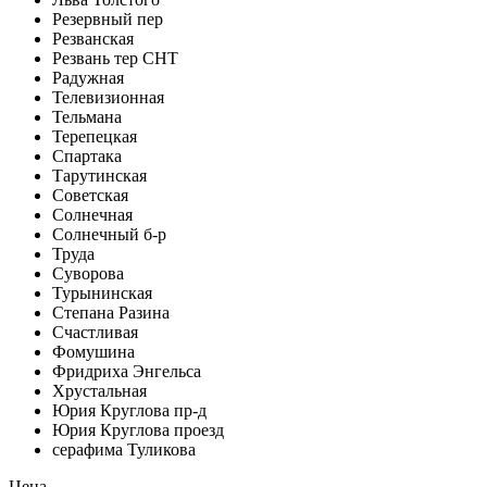
Резервный пер
Резванская
Резвань тер СНТ
Радужная
Телевизионная
Тельмана
Терепецкая
Спартака
Тарутинская
Советская
Солнечная
Солнечный б-р
Труда
Суворова
Турынинская
Степана Разина
Счастливая
Фомушина
Фридриха Энгельса
Хрустальная
Юрия Круглова пр-д
Юрия Круглова проезд
серафима Туликова
Цена