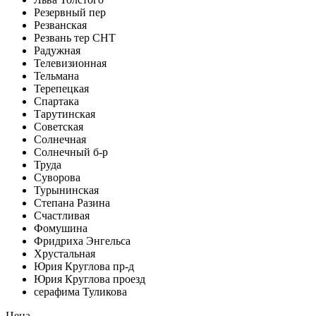
Резервный пер
Резванская
Резвань тер СНТ
Радужная
Телевизионная
Тельмана
Терепецкая
Спартака
Тарутинская
Советская
Солнечная
Солнечный б-р
Труда
Суворова
Турынинская
Степана Разина
Счастливая
Фомушина
Фридриха Энгельса
Хрустальная
Юрия Круглова пр-д
Юрия Круглова проезд
серафима Туликова
Цена