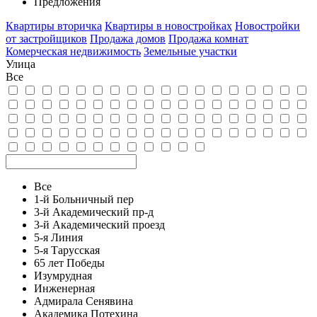
Предложения
Квартиры вторичка
Квартиры в новостройках
Новостройки
от застройщиков
Продажа домов
Продажа комнат
Комерческая недвижимость
Земельные участки
Улица
Все
Все
1-й Больничный пер
3-й Академический пр-д
3-й Академический проезд
5-я Линия
5-я Тарусская
65 лет Победы
Изумрудная
Инженерная
Адмирала Сенявина
Академика Потехина