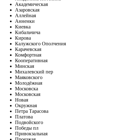
Академическая
Азаровская
Аллейная
Анненки
Киевка
Кибальчича
Кирова
Калужского Ополчения
Карачевская
Комфортная
Кооперативная
Минская
Михалевский пер
Маяковского
Молодёжная
Московска
Московская
Новая
Окружная
Петра Тарасова
Платова
Подвойского
Победы пл
Привокзальная
Проезжая