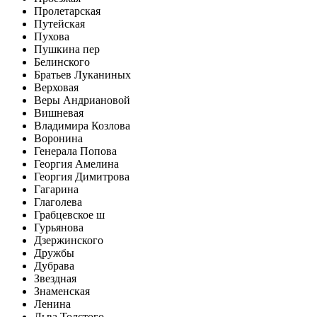
Пролетарская
Путейская
Пухова
Пушкина пер
Белинского
Братьев Луканиных
Верховая
Веры Андриановой
Вишневая
Владимира Козлова
Воронина
Генерала Попова
Георгия Амелина
Георгия Димитрова
Гагарина
Глаголева
Грабцевское ш
Гурьянова
Дзержинского
Дружбы
Дубрава
Звездная
Знаменская
Ленина
Льва Толстого